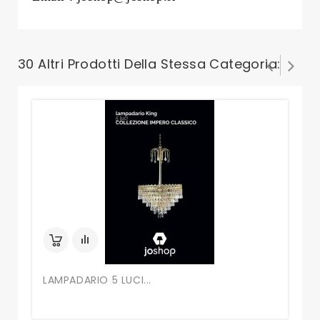
30 Altri Prodotti Della Stessa Categoria:
LAMPADARIO 5 LUCI...
LA